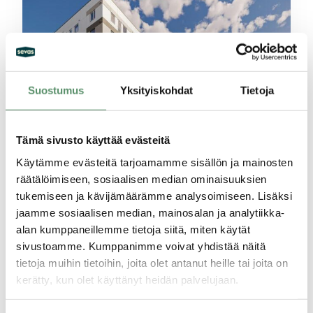
Suostumus
Yksityiskohdat
Tietoja
Tämä sivusto käyttää evästeitä
Käytämme evästeitä tarjoamamme sisällön ja mainosten
räätälöimiseen, sosiaalisen median ominaisuuksien
tukemiseen ja kävijämäärämme analysoimiseen. Lisäksi
jaamme sosiaalisen median, mainosalan ja analytiikka-
alan kumppaneillemme tietoja siitä, miten käytät
16.02.2026
sivustoamme. Kumppanimme voivat yhdistää näitä
Jouppi
tietoja muihin tietoihin, joita olet antanut heille tai joita on
kerätty, kun olet käyttänyt heidän palvelujaan.
Tietosuojaseloste >