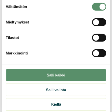
Suostumuksen
Evästeet >
Välttämätön
valinta
Mieltymykset
Tilastot
Markkinointi
16.02.2026
Uppa
Salli kaikki
Salli valinta
Kiellä