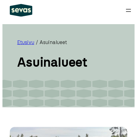
Siirry
sisältöön
Etusivu
/
Asuinalueet
Asuinalueet