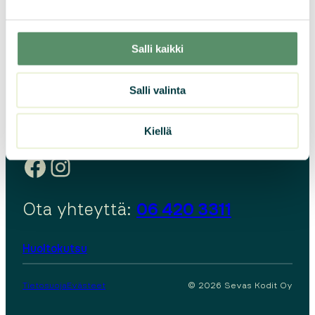
Salli kaikki
Sevas Kodit Oy
Matti Visannin kuja 10
Salli valinta
60100 Seinäjoki
Toimisto avoinna arkisin kello 10.00 – 14.00
Kiellä
p.
06 420 3311
Facebook
Instagram
Ota yhteyttä:
06 420 3311
Huoltokutsu
Tietosuoja
Evästeet
© 2026 Sevas Kodit Oy