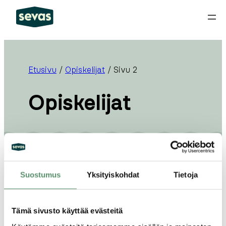
Siirry
sisältöön
Etusivu
/
Opiskelijat
/
Sivu 2
Opiskelijat
Suostumus
Yksityiskohdat
Tietoja
12.01.2026
Tämä sivusto käyttää evästeitä
Voiko nykyinen vuokralainen luovuttaa minulle