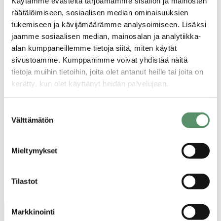
Käytämme evästeitä tarjoamamme sisällön ja mainosten
suoraan avaimet?
räätälöimiseen, sosiaalisen median ominaisuuksien
tukemiseen ja kävijämäärämme analysoimiseen. Lisäksi
jaamme sosiaalisen median, mainosalan ja analytiikka-
12.01.2026
alan kumppaneillemme tietoja siitä, miten käytät
Sisältyykö vuokraani nettiyhteys?
sivustoamme. Kumppanimme voivat yhdistää näitä
tietoja muihin tietoihin, joita olet antanut heille tai joita on
12.01.2026
kerätty, kun olet käyttänyt heidän palvelujaan.
Tieto asunnon löytymisestä, asuntotarjous
Tietosuojaseloste >
Suostumuksen
Evästeet >
Välttämätön
valinta
Mieltymykset
Edellinen sivu
1
2
Tilastot
Markkinointi