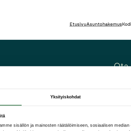
Etusivu
Asuntohakemus
Kodi
Ota
Yksityiskohdat
itä
mme sisällön ja mainosten räätälöimiseen, sosiaalisen median