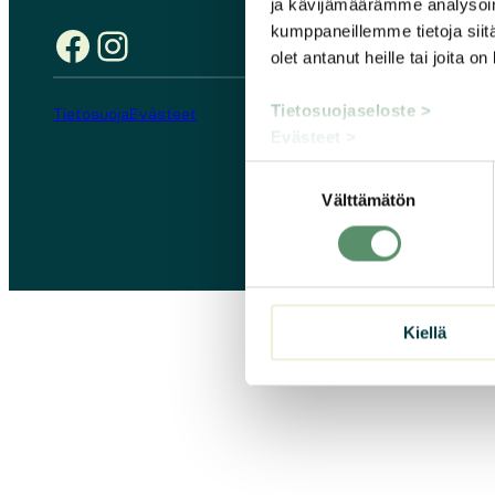
ja kävijämäärämme analysoim
kumppaneillemme tietoja siitä
Facebook
Instagram
olet antanut heille tai joita o
Tietosuojaseloste >
Tietosuoja
Evästeet
Evästeet >
Suostumuksen
Välttämätön
valinta
Kiellä