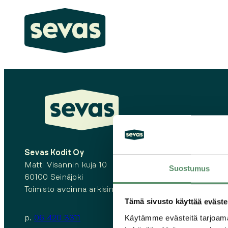
Siirry
sisältöön
Sevas Kodit Oy
Matti Visannin kuja 10
Suostumus
60100 Seinäjoki
Toimisto avoinna arkisin kello 10.00 – 14.00
Tämä sivusto käyttää eväste
Käytämme evästeitä tarjoama
p.
06 420 3311