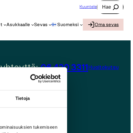
Etsi
Kuuntele
t
Asukkaalle
Sevas
Suomeksi
Oma sevas
 yhteyttä:
06 420 3311
Huoltokutsu
Tietoja
 ominaisuuksien tukemiseen