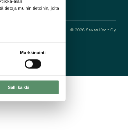
tiikka-alan
ietoja muihin tietoihin, joita
© 2026 Sevas Kodit Oy
Markkinointi
Salli kaikki