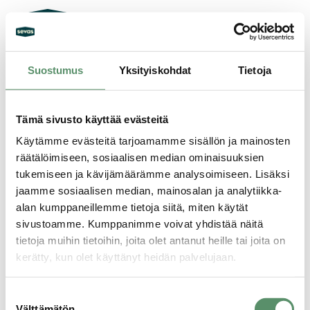
Siirry
sisältöön
Suostumus
Yksityiskohdat
Tietoja
Tämä sivusto käyttää evästeitä
Käytämme evästeitä tarjoamamme sisällön ja mainosten
Sevas Kodit Oy
räätälöimiseen, sosiaalisen median ominaisuuksien
Matti Visannin kuja 10
tukemiseen ja kävijämäärämme analysoimiseen. Lisäksi
60100 Seinäjoki
Toimisto avoinna arkisin kello 10.00 – 14.00
jaamme sosiaalisen median, mainosalan ja analytiikka-
alan kumppaneillemme tietoja siitä, miten käytät
p.
06 420 3311
sivustoamme. Kumppanimme voivat yhdistää näitä
Facebook
Instagram
tietoja muihin tietoihin, joita olet antanut heille tai joita on
kerätty, kun olet käyttänyt heidän palvelujaan.
Ota yhteyttä:
06 420 3311
Tietosuojaseloste >
Suostumuksen
Evästeet >
Välttämätön