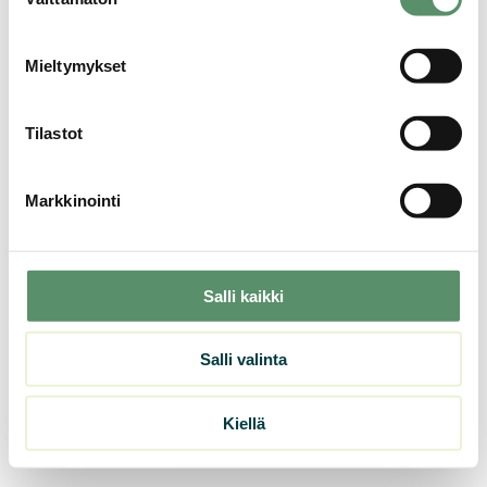
valinta
Huoltokutsu
Mieltymykset
Tietosuoja
Evästeet
© 2026 Sevas Kodit Oy
Tilastot
Markkinointi
Salli kaikki
Salli valinta
Kiellä