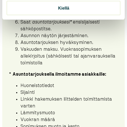
elämäntilanteesi mukaan.
Kiellä
Käsittelemme Sevasella hakemuksesi ja
asunnon etsintä alkaa.
Saat
asuntotarjouksesi*
ensisijaisesti
sähköpostitse.
Asunnon näytön järjestäminen.
Asuntotarjouksen hyväksyminen.
Vakuuden maksu. Vuokrasopimuksen
allekirjoitus (sähköisesti tai ajanvarauksella
toimistolla
*
Asuntotarjouksella ilmoitamme asiakkaille:
Huoneistotiedot
Sijainti
Linkki hakemuksen liitteiden toimittamista
varten
Lämmitysmuoto
Vuokran määrä
Sopimuksen muoto ja kesto