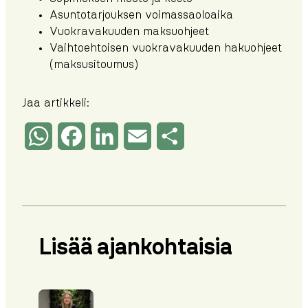
Asuntotarjouksen voimassaoloaika
Vuokravakuuden maksuohjeet
Vaihtoehtoisen vuokravakuuden hakuohjeet
(maksusitoumus)
Jaa artikkeli:
WhatsApp
Facebook
LinkedIn
Email
Share
Lisää ajankohtaisia