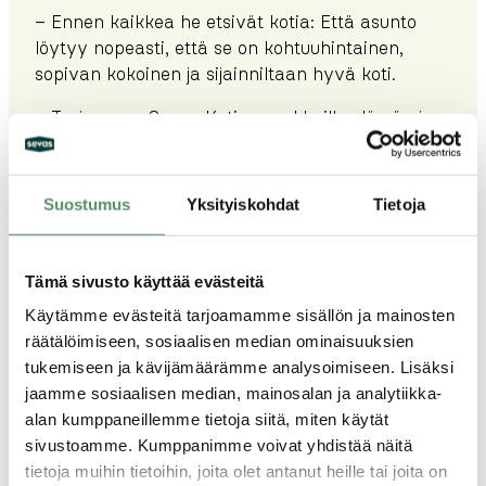
– Ennen kaikkea he etsivät kotia: Että asunto
löytyy nopeasti, että se on kohtuuhintainen,
sopivan kokoinen ja sijainniltaan hyvä koti.
– Tarjoamme Sevas Kotien asukkaille elämän ja
asumisen sujuvuutta ja turvaa.
Sujuvuuden peruspilarit
Suostumus
Yksityiskohdat
Tietoja
Helppo asiointi ja toimiva arki
Selkeät vuokrausehdot
Tämä sivusto käyttää evästeitä
Toimiva asiakaspalvelu
Vikailmoitusten nopea hoito
Käytämme evästeitä tarjoamamme sisällön ja mainosten
Kiinteistöhuolto
räätälöimiseen, sosiaalisen median ominaisuuksien
Selkeä viestintä
tukemiseen ja kävijämäärämme analysoimiseen. Lisäksi
Digipalvelut
jaamme sosiaalisen median, mainosalan ja analytiikka-
Joustavat muutokset (esimerkiksi muutto:
alan kumppaneillemme tietoja siitä, miten käytät
irtisanomisaika 1 kalenterikuukausi)
sivustoamme. Kumppanimme voivat yhdistää näitä
tietoja muihin tietoihin, joita olet antanut heille tai joita on
Turvallisuuden peruspilarit