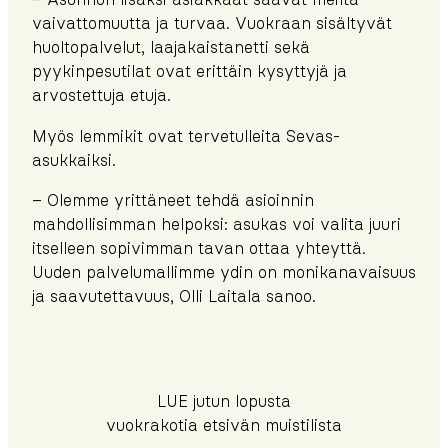
– Asunnon lisäksi asiakkaat saavat meiltä
vaivattomuutta ja turvaa. Vuokraan sisältyvät
huoltopalvelut, laajakaistanetti sekä
pyykinpesutilat ovat erittäin kysyttyjä ja
arvostettuja etuja.
Myös lemmikit ovat tervetulleita Sevas-
asukkaiksi.
– Olemme yrittäneet tehdä asioinnin
mahdollisimman helpoksi: asukas voi valita juuri
itselleen sopivimman tavan ottaa yhteyttä.
Uuden palvelumallimme ydin on monikanavaisuus
ja saavutettavuus, Olli Laitala sanoo.
LUE jutun lopusta
vuokrakotia etsivän muistilista