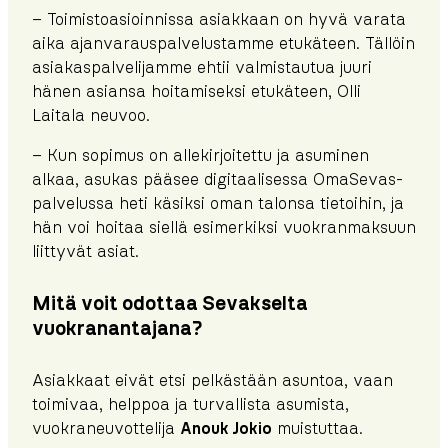
– Toimistoasioinnissa asiakkaan on hyvä varata
aika ajanvarauspalvelustamme etukäteen. Tällöin
asiakaspalvelijamme ehtii valmistautua juuri
hänen asiansa hoitamiseksi etukäteen, Olli
Laitala neuvoo.
– Kun sopimus on allekirjoitettu ja asuminen
alkaa, asukas pääsee digitaalisessa OmaSevas-
palvelussa heti käsiksi oman talonsa tietoihin, ja
hän voi hoitaa siellä esimerkiksi vuokranmaksuun
liittyvät asiat.
Mitä voit odottaa Sevakselta
vuokranantajana?
Asiakkaat eivät etsi pelkästään asuntoa, vaan
toimivaa, helppoa ja turvallista asumista,
vuokraneuvottelija
Anouk Jokio
muistuttaa.