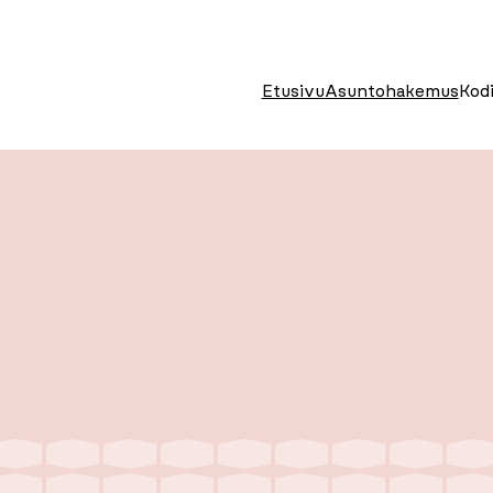
Etusivu
Asuntohakemus
Kodi