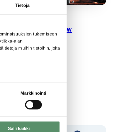
Tietoja
13.11.2023
Joulun Taikashow
 ominaisuuksien tukemiseen
 80
tiikka-alan
lle
ietoja muihin tietoihin, joita
Markkinointi
Salli kaikki