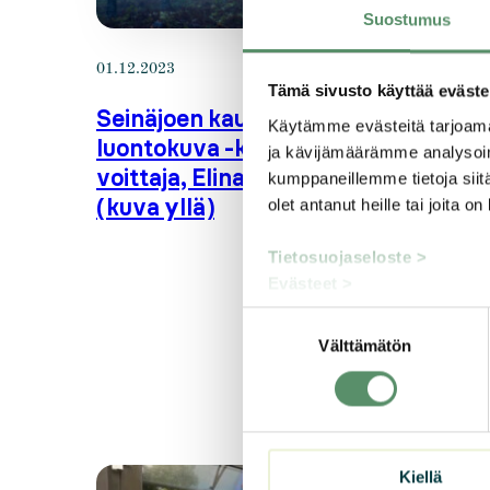
Suostumus
01.12.2023
Tämä sivusto käyttää eväste
Seinäjoen kaunein
Käytämme evästeitä tarjoama
luontokuva -kilpailun
ja kävijämäärämme analysoim
voittaja, Elina Kankaisto
kumppaneillemme tietoja siitä
olet antanut heille tai joita o
(kuva yllä)
Tietosuojaseloste >
Evästeet >
17.11.202
Suostumuksen
Valoku
Välttämätön
valinta
kaunei
Kiellä