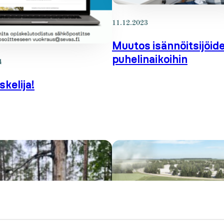
11.12.2023
Muutos isännöitsijöid
puhelinaikoihin
4
skelija!