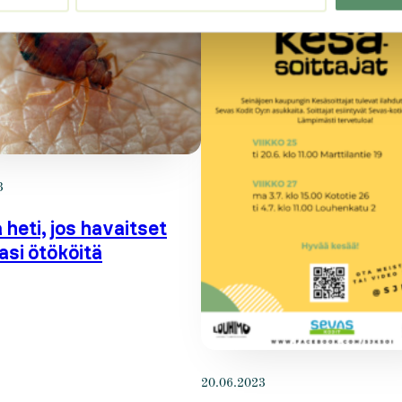
3
 heti, jos havaitset
asi ötököitä
20.06.2023