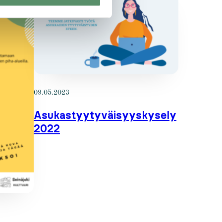
09.05.2023
Asukastyytyväisyyskysely
2022