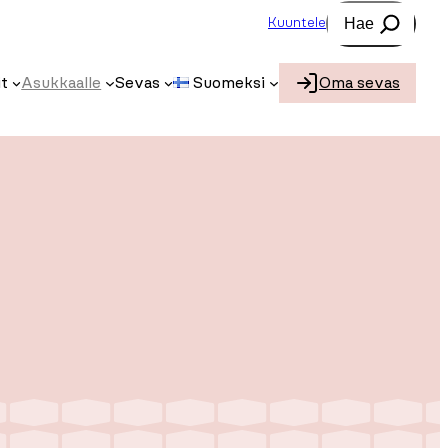
Etsi
Kuuntele
t
Asukkaalle
Sevas
Suomeksi
Oma sevas