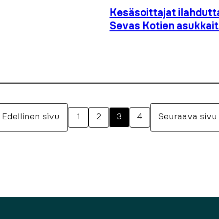
Kesäsoittajat ilahdut
Sevas Kotien asukkai
Edellinen sivu
1
2
3
4
Seuraava sivu