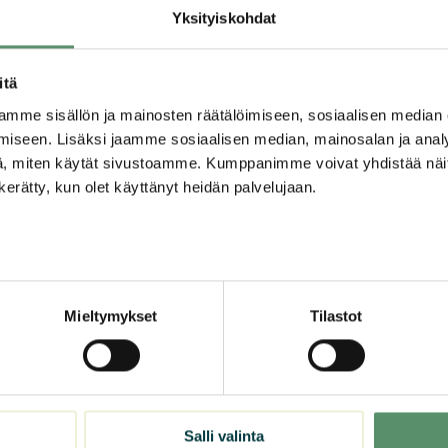
Yksityiskohdat
17.11.2023
itä
mme sisällön ja mainosten räätälöimiseen, sosiaalisen median
Sevas rakennuttaa yli
iseen. Lisäksi jaamme sosiaalisen median, mainosalan ja analy
uutta asuntoa Seinäjoe
, miten käytät sivustoamme. Kumppanimme voivat yhdistää näitä t
n kerätty, kun olet käyttänyt heidän palvelujaan.
3
vakilpailu – Seinäjoen
Mieltymykset
Tilastot
n luontokuva
Salli valinta