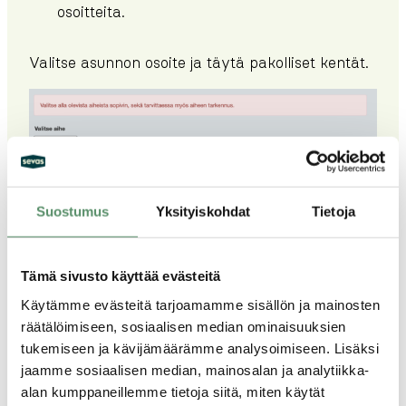
osoitteita.
Valitse asunnon osoite ja täytä pakolliset kentät.
Suostumus
Yksityiskohdat
Tietoja
Tämä sivusto käyttää evästeitä
Käytämme evästeitä tarjoamamme sisällön ja mainosten
räätälöimiseen, sosiaalisen median ominaisuuksien
tukemiseen ja kävijämäärämme analysoimiseen. Lisäksi
Ilmoita, voiko huoltomies käyttää yleisavainta vai
jaamme sosiaalisen median, mainosalan ja analytiikka-
haluatko, että hän soittaa ja sopii ajan.
alan kumppaneillemme tietoja siitä, miten käytät