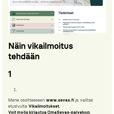
Näin vikailmoitus
tehdään
1
Mene osoitteeseen
www.sevas.fi
ja valitse
etusivulta
Vikailmoitukset
.
Voit myös kirjautua OmaSevas-palveluun
.