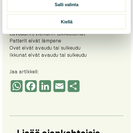
Salli valinta
vikailmoituksista
Kiellä
Lavuaarin/viemärin tukkeutumat
Patterit eivät lämpene
Ovet eivät avaudu tai sulkeudu
Ikkunat eivät avaudu tai sulkeudu
Jaa artikkeli:
WhatsApp
Facebook
LinkedIn
Email
Share