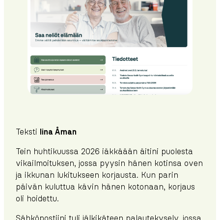
Teksti
Iina Åman
Tein huhtikuussa 2026 iäkkäään äitini puolesta
vikailmoituksen, jossa pyysin hänen kotinsa oven
ja ikkunan lukitukseen korjausta. Kun parin
päivän kuluttua kävin hänen kotonaan, korjaus
oli hoidettu.
Sähköpostiini tuli jälkikäteen palautekysely, jossa