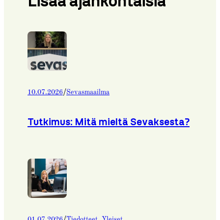
Lisää ajankohtaisia
/
10.07.2026
Sevasmaailma
Tutkimus: Mitä mieltä Sevaksesta?
/
01.07.2026
Tiedotteet
, 
Yleiset