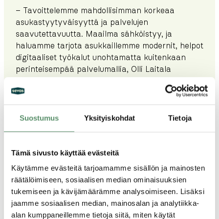
– Tavoittelemme mahdollisimman korkeaa
asukastyytyväisyyttä ja palvelujen
saavutettavuutta. Maailma sähköistyy, ja
haluamme tarjota asukkaillemme modernit, helpot
digitaaliset työkalut unohtamatta kuitenkaan
perinteisempää palvelumallia, Olli Laitala
perustelee.
– Kun rutiiniasiat siirtyvät sujuvasti verkkoon,
henkilökunnaltamme vapautuu enemmän aikaa
Suostumus
Yksityiskohdat
Tietoja
kohdata henkilökohtaisesti ne asiakkaat, jotka
tarvitsevat enemmän tukea tai henkilökohtaista
neuvontaa. Tekoäly ei koskaan korvaa ihmistä.
Tämä sivusto käyttää evästeitä
Käytämme evästeitä tarjoamamme sisällön ja mainosten
Miten uusi malli toimii asukkaiden
räätälöimiseen, sosiaalisen median ominaisuuksien
mielestä?
tukemiseen ja kävijämäärämme analysoimiseen. Lisäksi
jaamme sosiaalisen median, mainosalan ja analytiikka-
– Sähköiset uudistukset ja uudet
alan kumppaneillemme tietoja siitä, miten käytät