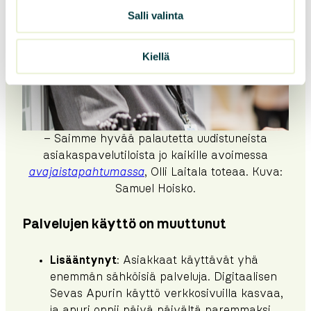
Salli valinta
Kiellä
– Saimme hyvää palautetta uudistuneista
asiakaspavelutiloista jo kaikille avoimessa
avajaistapahtumassa
, Olli Laitala toteaa. Kuva:
Samuel Hoisko.
Palvelujen käyttö on muuttunut
Lisääntynyt
: Asiakkaat käyttävät yhä
enemmän sähköisiä palveluja. Digitaalisen
Sevas Apurin käyttö verkkosivuilla kasvaa,
ja apuri oppii päivä päivältä paremmaksi.