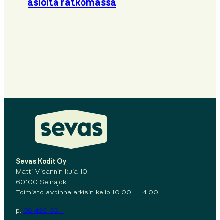
asioita ratkomassa
Sevas Kodit Oy
Matti Visannin kuja 10
60100 Seinäjoki
Toimisto avoinna arkisin kello 10.00 – 14.00
p.
06 420 3311