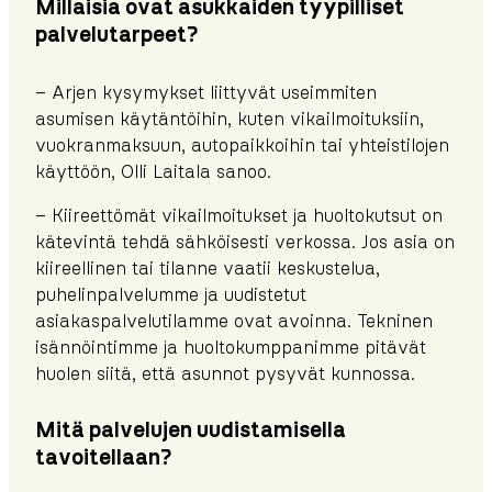
Millaisia ovat asukkaiden tyypilliset
palvelutarpeet?
– Arjen kysymykset liittyvät useimmiten
asumisen käytäntöihin, kuten vikailmoituksiin,
vuokranmaksuun, autopaikkoihin tai yhteistilojen
käyttöön, Olli Laitala sanoo.
– Kiireettömät vikailmoitukset ja huoltokutsut on
kätevintä tehdä sähköisesti verkossa. Jos asia on
kiireellinen tai tilanne vaatii keskustelua,
puhelinpalvelumme ja uudistetut
asiakaspalvelutilamme ovat avoinna. Tekninen
isännöintimme ja huoltokumppanimme pitävät
huolen siitä, että asunnot pysyvät kunnossa.
Mitä palvelujen uudistamisella
tavoitellaan?