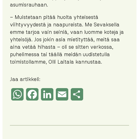
asumisrauhaan.
– Muistetaan pitää huolta yhteisestä
viihtyvyydestä ja naapureista. Me Sevaksella
emme tarjoa vain seiniä, vaan luomme koteja ja
yhteisöjä. Jos jokin asia mietityttää, meitä saa
aina vetää hihasta – oli se sitten verkossa,
puhelimessa tai täällä meidän uudistetulla
toimistollamme, Olli Laitala kannustaa.
Jaa artikkeli:
WhatsApp
Facebook
LinkedIn
Email
Share