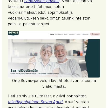
avautuu
OmaSevas-palvelu
. Sieltä asukas voi
tarkistaa omat tietonsa, kuten
vuokranmaksutiedot, sopimukset ja
vedenkulutuksen sekä oman asuinkiinteistön
palo- ja pelastusohjeet.
OmaSevas-palvelun löydät etusivun oikeasta
yläkulmasta.
Heti etusivulle tultaessa avuksi ponnahtaa
tekoälypohjainen Sevas Apuri
.
Apuri vastaa
asukkaiden kysymyksiin väsymättä ympäri