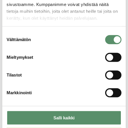
asiakaspalvelutilat ovat otettu ilolla vastaan.
sivustoamme. Kumppanimme voivat yhdistää näitä
Olemme saaneet palautetta siitä, miten valoisat
tietoja muihin tietoihin, joita olet antanut heille tai joita on
ja helposti lähestyttävät uudet tilat ovat.
kerätty, kun olet käyttänyt heidän palvelujaan.
Erityisesti mahdollisuus varata henkilökohtainen
Tietosuojaseloste >
Suostumuksen
tapaamisaika ilman jonotusta on saanut kiitosta.
Evästeet >
Välttämätön
valinta
Laitala sanoo.
Mieltymykset
Tilastot
Markkinointi
Salli kaikki