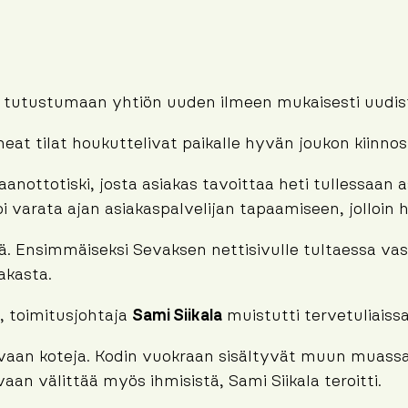
 tutustumaan yhtiön uuden ilmeen mukaisesti uudistet
t tilat houkuttelivat paikalle hyvän joukon kiinnos
aanottotiski, josta asiakas tavoittaa heti tullessaa
oi varata ajan asiakaspalvelijan tapaamiseen, jolloin 
ä. Ensimmäiseksi Sevaksen nettisivulle tultaessa va
akasta.
, toimitusjohtaja
Sami Siikala
muistutti tervetuliaiss
a vaan koteja. Kodin vuokraan sisältyvät muun muassa
vaan välittää myös ihmisistä, Sami Siikala teroitti.