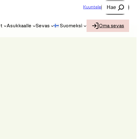
Etsi
Kuuntele
t
Asukkaalle
Sevas
Suomeksi
Oma sevas