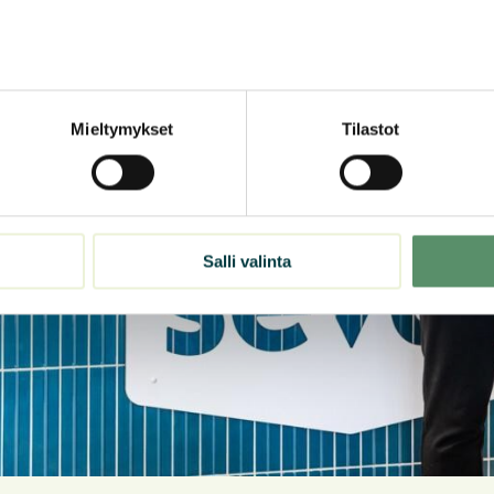
Mieltymykset
Tilastot
Salli valinta