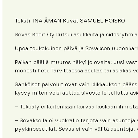
Teksti IINA ÅMAN Kuvat SAMUEL HOISKO
Sevas Kodit Oy kutsui asukkaita ja sidosryhmiä
Upea toukokuinen päivä ja Sevaksen uudenkarhea
Paikan päällä muutos näkyi jo ovelta: uusi vast
monesti heti. Tarvittaessa asukas tai asiakas v
Sähköiset palvelut ovat vain klikkauksen pääss
kysyy miten voisi auttaa sivustolle tullutta asi
– Tekoäly ei kuitenkaan korvaa koskaan ihmistä
– Sevaksella ei vuokralle tarjota vain asuntoj
pyykinpesutilat. Sevas ei vain välitä asuntoja, 