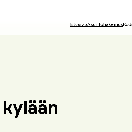
Etusivu
Asuntohakemus
Kodi
 kylään