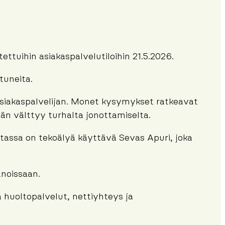
tuihin asiakaspalvelutiloihin 21.5.2026.
tuneita.
n asiakaspalvelijan. Monet kysymykset ratkeavat
hän välttyy turhalta jonottamiselta.
stassa on tekoälyä käyttävä Sevas Apuri, joka
anoissaan.
 huoltopalvelut, nettiyhteys ja