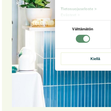
Tietosuojaseloste >
Evästeet >
Suostumuksen
Välttämätön
valinta
Kiellä