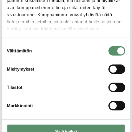
jaamme sosiaalisen median, mainosalan ja analytiikka-
alan kumppaneillemme tietoja siitä, miten käytät
sivustoamme. Kumppanimme voivat yhdistää näitä
tietoja muihin tietoihin, joita olet antanut heille tai joita on
/
01.07.2026
Front page announcement
kerätty, kun olet käyttänyt heidän palvelujaan.
Water bills
Tietosuojaseloste >
Suostumuksen
Evästeet >
Välttämätön
valinta
Mieltymykset
Tilastot
/
29.06.2026
Front page announcement
Markkinointi
EXCEPTIONAL OPENING HOURS
(Weeks 28–30 / July 6–24)
Salli kaikki