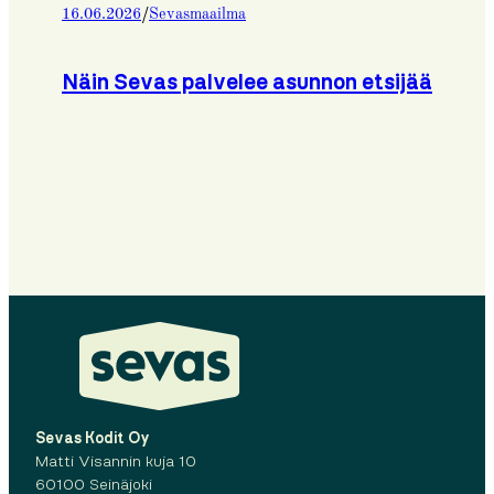
/
16.06.2026
Sevasmaailma
Näin Sevas palvelee asunnon etsijää
Sevas Kodit Oy
Matti Visannin kuja 10
60100 Seinäjoki