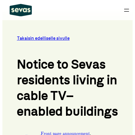
Skip
to
content
Takaisin edelliselle sivulle
Notice to Sevas
residents living in
cable TV–
enabled buildings
Front page announcement
, 