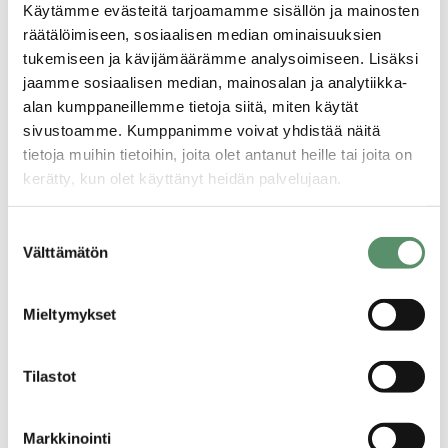
Käytämme evästeitä tarjoamamme sisällön ja mainosten
räätälöimiseen, sosiaalisen median ominaisuuksien
Jaa artikkeli:
tukemiseen ja kävijämäärämme analysoimiseen. Lisäksi
jaamme sosiaalisen median, mainosalan ja analytiikka-
WhatsApp
Facebook
LinkedIn
Email
Share
alan kumppaneillemme tietoja siitä, miten käytät
sivustoamme. Kumppanimme voivat yhdistää näitä
tietoja muihin tietoihin, joita olet antanut heille tai joita on
kerätty, kun olet käyttänyt heidän palvelujaan.
Tietosuojaseloste >
Suostumuksen
Lisää ajankohtaisia
Evästeet >
Välttämätön
valinta
Mieltymykset
Tilastot
/
10.07.2026
Sevasmaailma
Markkinointi