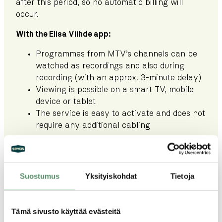
after this period, so no automatic billing will
occur.
With the Elisa Viihde app:
Programmes from MTV’s channels can be
watched as recordings and also during
recording (with an approx. 3‑minute delay)
Viewing is possible on a smart TV, mobile
device or tablet
The service is easy to activate and does not
require any additional cabling
The aim of this solution is to ensure residents
have an alternative way to watch programmes
in exceptional circumstances and to minimize
Suostumus
Yksityiskohdat
Tietoja
disruption in residential properties during a
possible interruption.
Tämä sivusto käyttää evästeitä
More information:
www.elisa.fi/mtv